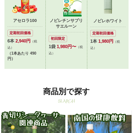
アセロラ100
ノビレチンサプリ
ノビレホワイト
サエルーン
定期初回価格
定期初回価格
初回限定
6本
2,940円
1本
1,980円
（税
（税
1袋
1,980円〜
（税
込）
込）
（1本あたり 490
込）
円）
商品別で探す
SEARCH