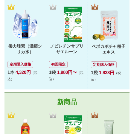
養力珪素（濃縮シ
ノビレチンサプリ
ペポカボチャ種子
リカ水）
サエルーン
エキス
定期購入価格
初回限定
定期購入価格
1本
4,320円
1袋
1,980円〜
1袋
1,833円
（税
（税
（税
込）
込）
込）
新商品