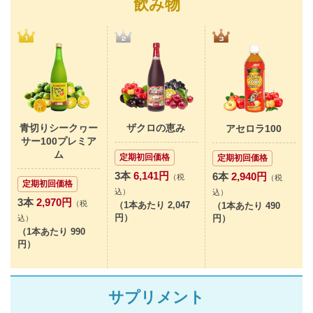
飲み物
青切りシークヮー
ザクロの恵み
アセロラ100
サー100プレミア
ム
定期初回価格
定期初回価格
3本
6,141円
6本
2,940円
（税
（税
定期初回価格
込）
込）
3本
2,970円
（税
（1本あたり 2,047
（1本あたり 490
円）
円）
込）
（1本あたり 990
円）
サプリメント