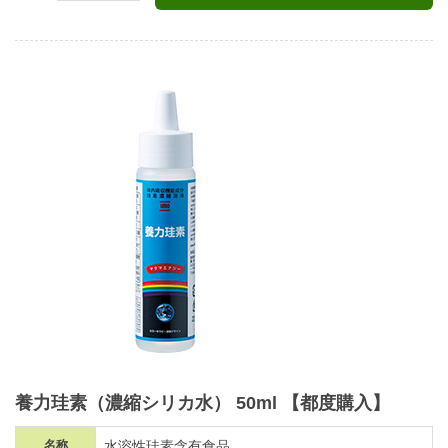
養力珪素（濃縮シリカ水）
50ml
【都度購入】
名称
水溶性珪素含有食品