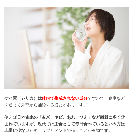
ケイ素（シリカ）は
体内で生成されない成分
ですので、食事など
を通じて外部から補給する必要があります。
例えば
日本古来の「玄米、キビ、あわ、ひえ」など雑穀に多く含
まれています
が、現代では
主食として毎日食べているという方は
非常に少ない
ため、サプリメントで補うことが有効です。