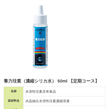
養力珪素（濃縮シリカ水）
50ml
【定期コース】
名称
水溶性珪素含有食品
原材料名
水晶抽出水溶性珪素濃縮溶液