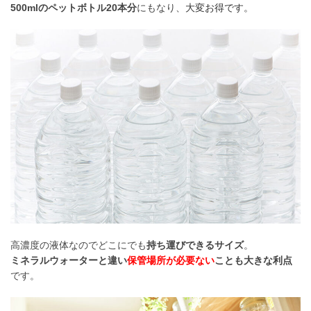
500mlのペットボトル20本分
にもなり、
大変お得です。
高濃度の液体なのでどこにでも
持ち運びできるサイズ
。
ミネラルウォーターと違い
保管場所が必要ない
ことも大きな利点
です。