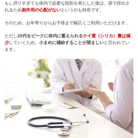
もし摂りすぎても体内で必要な役割を果たした後は、尿で排出さ
れるため
副作用の心配がない
というのも特長です。
そのため、お年寄りからお子様まで幅広くご利用いただけます。
ただし
20代をピークに体内に蓄えられる
ケイ素（シリカ）量は減
少
していくため、
小まめに補給することが望ましい
と言われてい
ます。