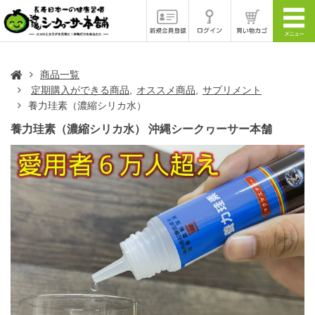
商品一覧
定期購入ができる商品
オススメ商品
サプリメント
養力珪素（濃縮シリカ水）
養力珪素（濃縮シリカ水） 沖縄シークヮーサー本舗