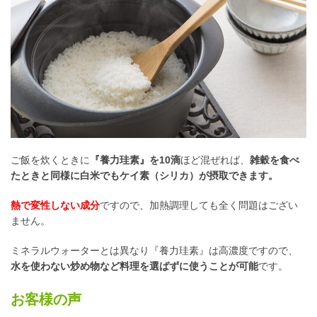
ご飯を炊くときに
『養力珪素』を10滴
ほど混ぜれば、
雑穀を食べ
たときと同様に白米でもケイ素（シリカ）が摂取できます。
熱で変性しない成分
ですので、加熱調理しても全く問題はござい
ません。
ミネラルウォーターとは異なり『養力珪素』は高濃度ですので、
水を使わない炒め物など料理を選ばずに使うことが可能
です。
お客様の声