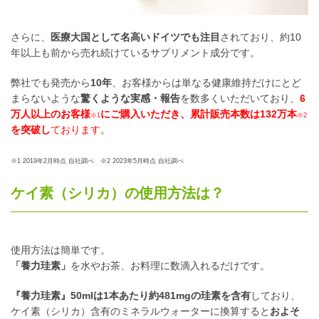
さらに、
医療大国として名高いドイツでも注目
されており、約10
年以上も前から売れ続けているサプリメント成分です。
弊社でも発売から
10年
、お客様からは単なる健康維持だけにとど
まらないような
驚くような実感・報告
を数多くいただいており、
6
万人以上のお客様
にご購入いただき、累計販売本数は132万本
※1
※2
を突破し
ております。
※1 2019年2月時点 自社調べ ※2 2023年5月時点 自社調べ
ケイ素（シリカ）の使用方法は？
使用方法は簡単です。
「養力珪素」
を水やお茶、お料理に数滴入れるだけです。
『養力珪素』50mlは1本あたり約481mgの珪素を含有
しており、
ケイ素（シリカ）含有のミネラルウォーターに換算すると
およそ