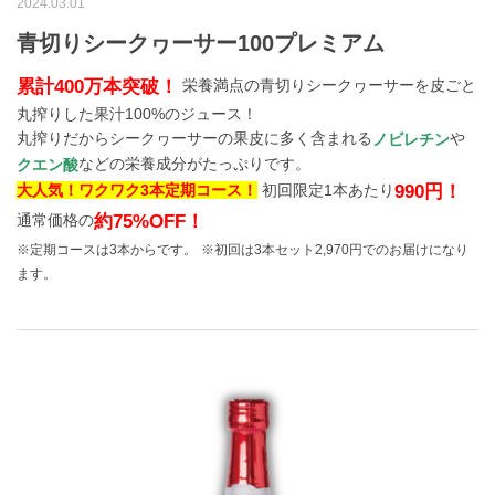
2024.03.01
青切りシークヮーサー100プレミアム
累計400万本突破！
栄養満点の青切りシークヮーサーを皮ごと
丸搾りした果汁100%のジュース！
丸搾りだからシークヮーサーの果皮に多く含まれる
や
ノビレチン
などの栄養成分がたっぷりです。
クエン酸
990円！
大人気！ワクワク3本定期コース！
初回限定1本あたり
約75%OFF！
通常価格の
※定期コースは3本からです。
※初回は3本セット2,970円でのお届けになり
ます。