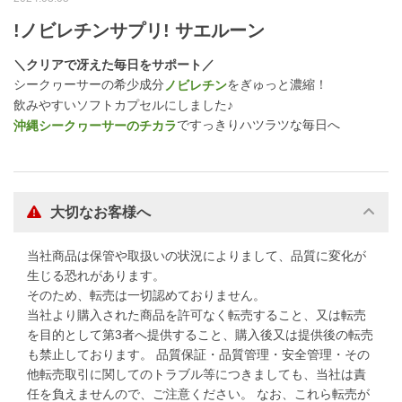
!ノビレチンサプリ! サエルーン
＼クリアで冴えた毎日をサポート／
シークヮーサーの希少成分
をぎゅっと濃縮！
ノビレチン
飲みやすいソフトカプセルにしました♪
ですっきりハツラツな毎日へ
沖縄シークヮーサーのチカラ
大切なお客様へ
当社商品は保管や取扱いの状況によりまして、品質に変化が
生じる恐れがあります。
そのため、転売は一切認めておりません。
当社より購入された商品を許可なく転売すること、又は転売
を目的として第3者へ提供すること、購入後又は提供後の転売
も禁止しております。 品質保証・品質管理・安全管理・その
他転売取引に関してのトラブル等につきましても、当社は責
任を負えませんので、ご注意ください。 なお、これら転売が