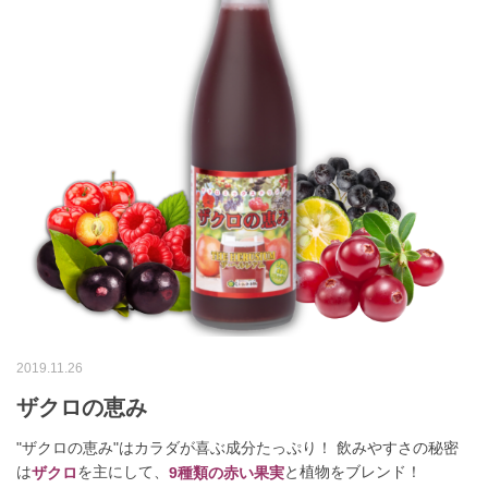
2019.11.26
ザクロの恵み
"ザクロの恵み"はカラダが喜ぶ成分たっぷり！ 飲みやすさの秘密
は
を主にして、
と植物をブレンド！
ザクロ
9種類の赤い果実