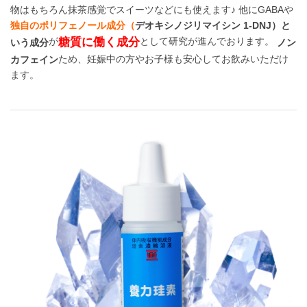
物はもちろん抹茶感覚でスイーツなどにも使えます♪ 他にGABAや
独自のポリフェノール成分（
デオキシノジリマイシン
1-DNJ）と
糖質に働く成分
が
として研究が進んでおります。
いう成分
ノン
ため、妊娠中の方やお子様も安心してお飲みいただけ
カフェイン
ます。