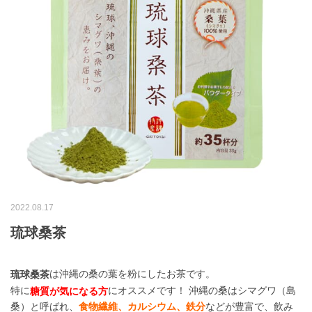
2022.08.17
琉球桑茶
は沖縄の桑の葉を粉にしたお茶です。
琉球桑茶
特に
にオススメです！ 沖縄の桑はシマグワ（島
糖質が気になる方
桑）と呼ばれ、
食物繊維、カルシウム、鉄分
などが豊富で、飲み