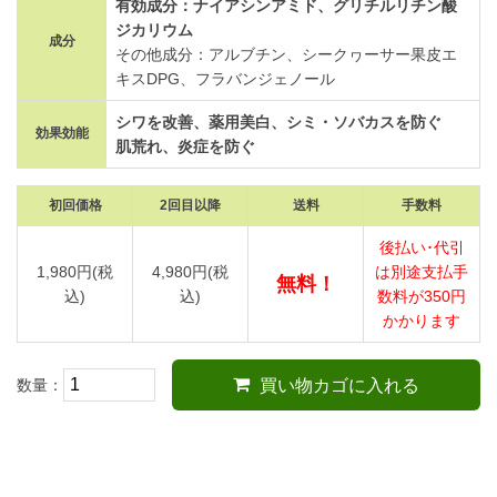
有効成分：ナイアシンアミド、グリチルリチン酸
ジカリウム
成分
その他成分：アルブチン、シークヮーサー果皮エ
キスDPG、フラバンジェノール
シワを改善、薬用美白、シミ・ソバカスを防ぐ
効果効能
肌荒れ、炎症を防ぐ
初回価格
2回目以降
送料
手数料
後払い･代引
1,980円(税
4,980円(税
は別途支払手
無料！
込)
込)
数料が350円
かかります
数量：
買い物カゴに入れる