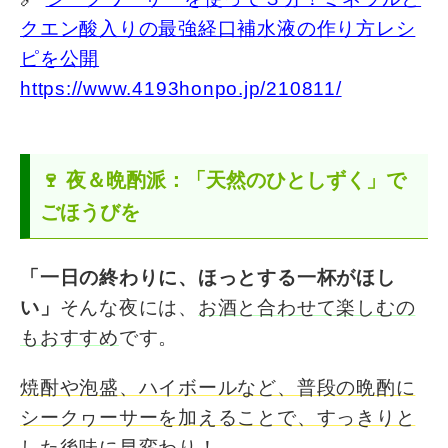
クエン酸入りの最強経口補水液の作り方レシ
ピを公開
https://www.4193honpo.jp/210811/
🍷 夜＆晩酌派：「天然のひとしずく」で
ごほうびを
「一日の終わりに、ほっとする一杯がほし
い」
そんな夜には、
お酒と合わせて楽しむの
もおすすめ
です。
焼酎や泡盛、ハイボールなど、普段の晩酌に
シークヮーサーを加えることで、すっきりと
した後味
に早変わり！