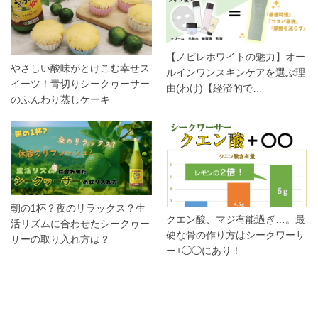
【ノビレホワイトの魅力】オー
やさしい酸味がとけこむ幸せス
ルインワンスキンケアを選ぶ理
イーツ！青切りシークヮーサー
由(わけ)【経済的で…
のふんわり蒸しケーキ
朝の1杯？夜のリラックス？生
クエン酸、マジ有能過ぎ…。最
活リズムに合わせたシークヮー
硬な骨の作り方はシークワーサ
サーの取り入れ方は？
ー+◯◯にあり！