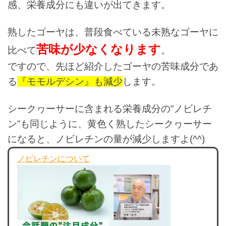
感、栄養成分にも違いが出てきます。
熟したゴーヤは、普段食べている未熟なゴーヤに
苦味が少なくなります
比べて
。
ですので、先ほど紹介したゴーヤの苦味成分であ
る
『モモルデシン』も減少
します。
シークヮーサーに含まれる栄養成分の”ノビレチ
ン”も同じように、黄色く熟したシークヮーサー
になると、ノビレチンの量が減少しますよ(^^)
ノビレチンについて