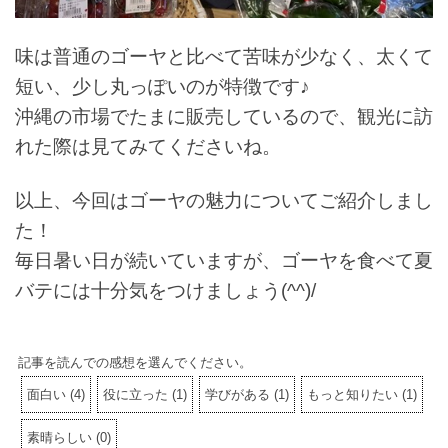
味は普通のゴーヤと比べて苦味が少なく、太くて
短い、少し丸っぽいのが特徴です♪
沖縄の市場でたまに販売しているので、観光に訪
れた際は見てみてくださいね。
以上、今回はゴーヤの魅力についてご紹介しまし
た！
毎日暑い日が続いていますが、ゴーヤを食べて夏
バテには十分気をつけましょう(^^)/
記事を読んでの感想を選んでください。
面白い
(
4
)
役に立った
(
1
)
学びがある
(
1
)
もっと知りたい
(
1
)
素晴らしい
(
0
)