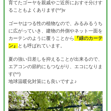
育てたゴーヤを親戚やご近所におすそ分けす
ることもよくあります(^^)v
ゴーヤはつる性の植物なので、みるみるうち
に広がっていき、建物の外側やネット一面を
カーテンのように覆うことから
『緑のカーテ
ン』
とも呼ばれています。
夏の強い日差しを抑えることが出来るので、
エアコンの節約にもつながり、エコになりま
す(^^)
地球温暖化対策にも良いですよ♪