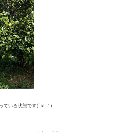
る状態です(´;ω;｀)