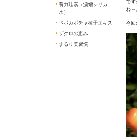
です
養力珪素（濃縮シリカ
ね～
水）
ペポカボチャ種子エキス
今回
ザクロの恵み
するり美習慣