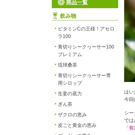
商品一覧
飲み物
ビタミンCの王様！アセロ
ラ100
青切りシークヮーサー100
プレミアム
琉球桑茶
青切りシークヮーサー専
用シロップ
はい
生姜の底力
今回
ぎん茶
シー
ザクロの恵み
では
皮ごと黄金の恵み
「剪