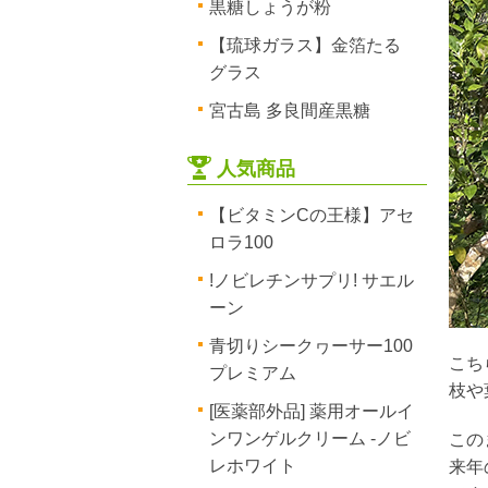
黒糖しょうが粉
【琉球ガラス】金箔たる
グラス
宮古島 多良間産黒糖
人気商品
【ビタミンCの王様】アセ
ロラ100
!ノビレチンサプリ! サエル
ーン
青切りシークヮーサー100
こち
プレミアム
枝や
[医薬部外品] 薬用オールイ
ンワンゲルクリーム -ノビ
この
レホワイト
来年