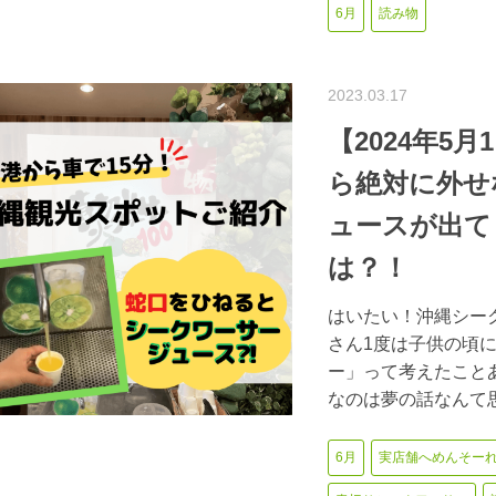
6月
読み物
2023.03.17
【2024年5
ら絶対に外せ
ュースが出て
は？！
はいたい！沖縄シーク
さん1度は子供の頃
ー」って考えたこと
なのは夢の話なんて
6月
実店舗へめんそー