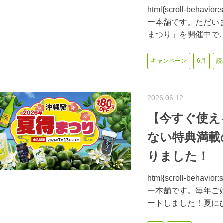
html{scroll-beh
ー本舗です。ただい
まつり」を開催中で
キャンペーン
6月
読
2026.06.12
【今すぐ使え
ない特典満載
りました！
html{scroll-beh
ー本舗です。毎年ご
ートしました！夏に