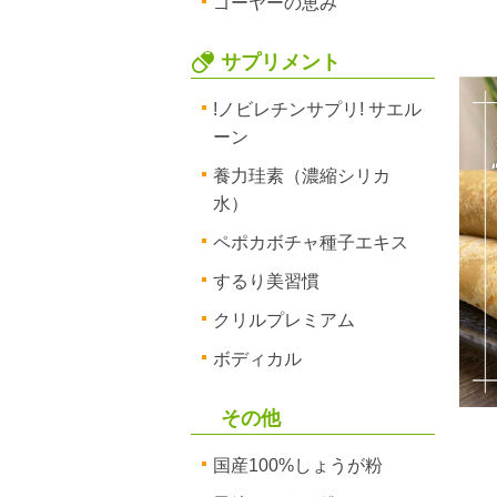
ゴーヤーの恵み
サプリメント
!ノビレチンサプリ! サエル
ーン
養力珪素（濃縮シリカ
水）
ペポカボチャ種子エキス
するり美習慣
クリルプレミアム
ボディカル
その他
国産100%しょうが粉