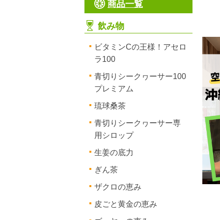
商品一覧
飲み物
ビタミンCの王様！アセロ
ラ100
青切りシークヮーサー100
プレミアム
琉球桑茶
青切りシークヮーサー専
用シロップ
生姜の底力
ぎん茶
ザクロの恵み
皮ごと黄金の恵み