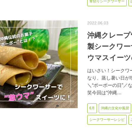
青切りシークワーサー
2022.06.03
沖縄クレープ
製シークワー
ウマスイーツ
はいさい！シークワー
なり、蒸し暑い日が増
＼“ポーポーの日”
笑今回は“沖縄…
6月
沖縄の文化や風習
シークワーサーレシピ