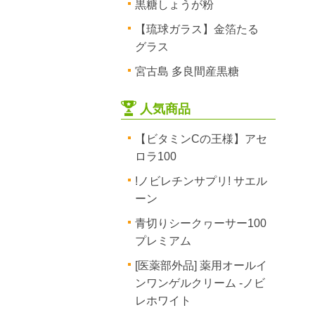
黒糖しょうが粉
【琉球ガラス】金箔たる
グラス
宮古島 多良間産黒糖
人気商品
【ビタミンCの王様】アセ
ロラ100
!ノビレチンサプリ! サエル
ーン
青切りシークヮーサー100
プレミアム
[医薬部外品] 薬用オールイ
ンワンゲルクリーム -ノビ
レホワイト