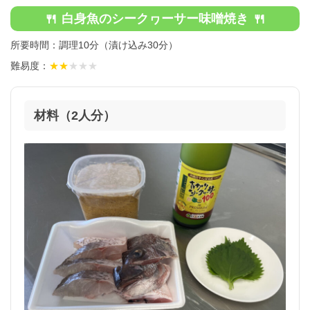
🍴
🍴
白身魚のシークヮーサー味噌焼き
所要時間：調理10分（漬け込み30分）
難易度：
★★
★★★
材料（2人分）