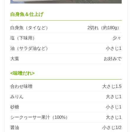
白身魚＆仕上げ
白身魚（タイなど）
2切れ（約180g）
塩（下味用）
少々
油（サラダ油など）
小さじ1
大葉
お好みで
<味噌だれ>
合わせ味噌
大さじ1.5
みりん
大さじ1
砂糖
小さじ1
シークヮーサー果汁（100%）
大さじ1
醤油
小さじ1/2