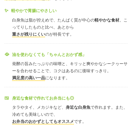
✨
軽やかで胃腸にやさしい
白身魚は脂が控えめで、たんぱく質が中心の
軽やかな食材
。こ
ってりしたものと比べ、あとから
重さが残りにくい
のが特長です。
🥘
油を使わなくても「ちゃんとおかず感」
発酵の旨みたっぷりの味噌と、キリッと爽やかなシークヮーサ
ーを合わせることで、コクはあるのに後味すっきり。
満足度の高い一品
になります。
🍱
身近な食材で作れてお弁当にも◎
タラやタイ、メカジキなど、
身近な白身魚
で作れます。また、
冷めても美味しいので、
お弁当のおかずとしてもオススメ
です。