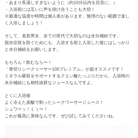
・あまり長湯しすぎないように（約10分以内を目安に。）
・入浴前には互いに声を掛け合うことも大切！
※最適な温度や時間は個人差があります。無理のない範囲で楽し
く入浴しましょう！
そして、老若男女、全ての世代で大切なのは水分補給です。
脱水症状を防ぐためにも、入浴する前と入浴した後にはしっかり
と水分補給をお願いします。
もちろん！飲むなら〜！
「青切りシークヮーサー100プレミアム」が超オススメです！
ミネラル吸収をサポートするクエン酸たっぷりだから、入浴時の
水分補給にも相性抜群なジュースなんですよ。
とくに入浴後
よく冷えた炭酸で割ったシークワーサージュース！
シュワーッ！くぅ〜！
これが最高に美味なんです。ぜひ試してみてくださいね。