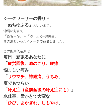
シークワーサーの香り
で
「ぬちゆふる」
といいます。
沖縄の方言で
「ぬち＝命」＋「ゆーふる=お風呂」
命の湯といったイメージで命名しました。
この薬用入浴剤は
毎日、頑張るあなたに
「
疲労回復、肩のこり、腰痛
」
悩ましい痛み
「
リウマチ、神経痛、うちみ
」
夏でもつらい
「
冷え症（産前産後の冷え症にも）
」
水仕事、雪かきで大変な
「
ひび、あかぎれ、しもやけ
」