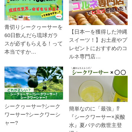
青切りシークヮーサーを
【日本一を獲得した沖縄
60日飲んだら琉球ガラ
スイーツ！】お土産やプ
スが必ずもらえる！って
レゼントにおすすめのコ
本当ですか…
ルネ専門店…
シークヮーサー?シーク
簡単なのに「最強」⁉
ワーサー?シークワーシ
『シークワーサー×炭酸
ャー?
水』夏バテの救世主登