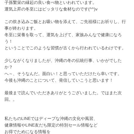
子孫繫栄の縁起の良い食べ物といわれています。
運気上昇の冬至にはピッタリな食材なのです(^^)v
この炊き込みご飯とお吸い物を添えて、ご先祖様にお祈りし、行
事が終わります。
冬至に栄養を取って、運気を上げて、家族みんなで健康になろ
う！
ということでこのような習慣が古くから行われているわけです。
少しながくなりましたが、沖縄の冬の伝統行事、いかがでした
か？
へ～、そうなんだ。面白い！と思っていただけたら幸いです。
今後も沖縄のことについて、発信していこうと思います！
最後まで読んでいただきありがとうございました。ではまた次
回。。
私たちのLINEではディープな沖縄の文化や風習、
健康情報やLINE友だち限定の特別セール情報など
お得でためになる情報を