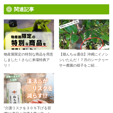
関連記事
物産展限定の特別な商品を用意
【畑んちゅ通信】沖縄にイノシ
しました！さらに来場特典ア
シいたんだ！７月のシークヮー
リ！
サー農園の様子をご紹…
”介護リスクを３０％下げる習