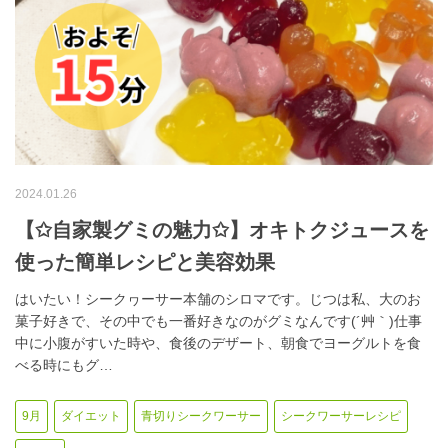
2024.01.26
【✩自家製グミの魅力✩】オキトクジュースを
使った簡単レシピと美容効果
はいたい！シークヮーサー本舗のシロマです。じつは私、大のお
菓子好きで、その中でも一番好きなのがグミなんです(´艸｀)仕事
中に小腹がすいた時や、食後のデザート、朝食でヨーグルトを食
べる時にもグ…
9月
ダイエット
青切りシークワーサー
シークワーサーレシピ