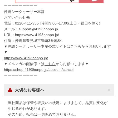
ーーーーーーーーー
沖縄シークヮーサー本舗
お問い合わせ先
電話：0120-411-935 [時間]9:00~17:00(土日・祝日を除く)
メール：support@4193honpo.jp
URL：https://www.4193honpo.jp/
住所：沖縄県豊見城市豊崎3番地84
▼沖縄シークヮーサー本舗公式サイトは
こちら
からお願いします
▼
https://www.4193honpo.jp/
▼メルマガの配信停止は
こちら
からお願いします▼
https://shop.4193honpo.jp/account/cancel
ーーーーーーーーー
大切なお客様へ
当社商品は保管や取扱いの状況によりまして、品質に変化が
生じる恐れがあります。
そのため、転売は一切認めておりません。