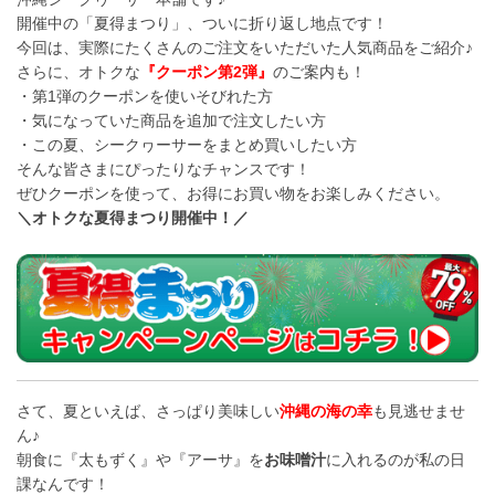
開催中の「夏得まつり」、ついに折り返し地点です！
今回は、実際にたくさんのご注文をいただいた人気商品をご紹介♪
さらに、オトクな
『クーポン第2弾』
のご案内も！
・第1弾のクーポンを使いそびれた方
・気になっていた商品を追加で注文したい方
・この夏、シークヮーサーをまとめ買いしたい方
そんな皆さまにぴったりなチャンスです！
ぜひクーポンを使って、お得にお買い物をお楽しみください。
＼オトクな夏得まつり開催中！／
さて、夏といえば、さっぱり美味しい
沖縄の海の幸
も見逃せませ
ん♪
朝食に『太もずく』や『アーサ』を
お味噌汁
に入れるのが私の日
課なんです！