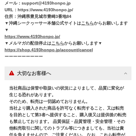
メール：support@4193honpo.jp
URL：https://www.4193honpo.jp/
住所：沖縄県豊見城市豊崎3番地84
▼沖縄シークヮーサー本舗公式サイトは
こちら
からお願いします
▼
https://www.4193honpo.jp/
▼メルマガの配信停止は
こちら
からお願いします▼
https://shop.4193honpo.jp/account/cancel
ーーーーーーーーー
大切なお客様へ
当社商品は保管や取扱いの状況によりまして、品質に変化が
生じる恐れがあります。
そのため、転売は一切認めておりません。
当社より購入された商品を許可なく転売すること、又は転売
を目的として第3者へ提供すること、購入後又は提供後の転売
も禁止しております。 品質保証・品質管理・安全管理・その
他転売取引に関してのトラブル等につきましても、当社は責
任を負えませんので、ご注意ください。 なお、これら転売が