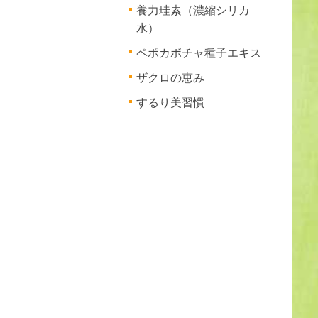
養力珪素（濃縮シリカ
水）
ペポカボチャ種子エキス
ザクロの恵み
するり美習慣