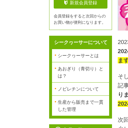
新規会員登録
会員登録をすると次回からの
お買い物が便利になります。
20
シークヮーサーについて
2
シークヮーサーとは
ま
あおぎり（青切り）と
そ
は？
記
ノビレチンについて
り
生産から販売まで一貫
2
した管理
次