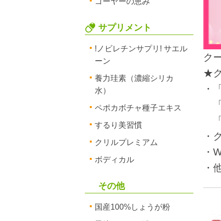
ゴーヤーの恵み
サプリメント
!ノビレチンサプリ! サエル
ク
ーン
★
養力珪素（濃縮シリカ
・
水）
「
ペポカボチャ種子エキス
「
するり美習慣
・
クリルプレミアム
・
ボディカル
・
その他
国産100%しょうが粉