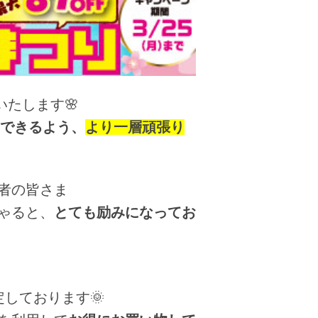
いたします🌸
けできるよう、
より一層頑張り
者の皆さま
ゃると、
とても励みになってお
定しております🌞