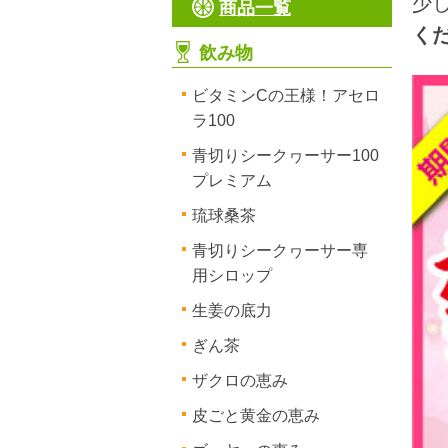
少
商品一覧
くだ
飲み物
ビタミンCの王様！アセロ
ラ100
青切りシークヮーサー100
プレミアム
琉球桑茶
青切りシークヮーサー専
用シロップ
生姜の底力
ぎん茶
ザクロの恵み
皮ごと黄金の恵み