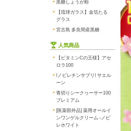
黒糖しょうが粉
【琉球ガラス】金箔たる
グラス
宮古島 多良間産黒糖
人気商品
【ビタミンCの王様】アセ
ロラ100
!ノビレチンサプリ! サエル
ーン
青切りシークヮーサー100
プレミアム
[医薬部外品] 薬用オールイ
ンワンゲルクリーム -ノビ
レホワイト