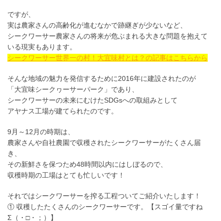
ですが、
実は農家さんの高齢化が進むなかで跡継ぎが少ないなど、
シークワーサー農家さんの将来が危ぶまれる大きな問題を抱えて
いる現実もあります。
シークワーサー世界一の村！大宜味村とは？の記事はこちらから
そんな地域の魅力を発信するために2016年に建設されたのが
「大宜味シークヮーサーパーク」であり、
シークワーサーの未来にむけたSDGsへの取組みとして
アヤナス工場が建てられたのです。
9月～12月の時期は、
農家さんや自社農園で収穫されたシークワーサーがたくさん届
き、
その新鮮さを保つため48時間以内にはしぼるので、
収穫時期の工場はとても忙しいです！
それではシークワーサーを搾る工程ついてご紹介いたします！
① 収穫したたくさんのシークワーサーです。【スゴイ量ですね
Σ（・□・；）】