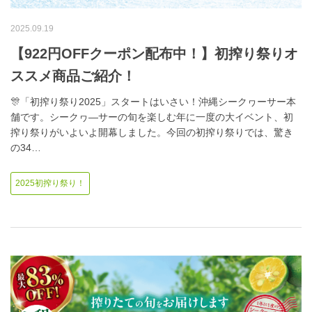
2025.09.19
【922円OFFクーポン配布中！】初搾り祭りオ
ススメ商品ご紹介！
🎊「初搾り祭り2025」スタートはいさい！沖縄シークヮーサー本
舗です。シークヮ―サーの旬を楽しむ年に一度の大イベント、初
搾り祭りがいよいよ開幕しました。今回の初搾り祭りでは、驚き
の34…
2025初搾り祭り！