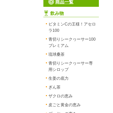
商品一覧
飲み物
ビタミンCの王様！アセロ
ラ100
青切りシークヮーサー100
プレミアム
琉球桑茶
青切りシークヮーサー専
用シロップ
生姜の底力
ぎん茶
ザクロの恵み
皮ごと黄金の恵み