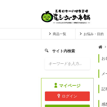
商品一覧
お悩み・目的
サイト内検索
お

メ
マイページ
記
ログイン
感