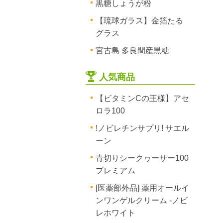
黒糖しょうが粉
【琉球ガラス】金箔たる
グラス
宮古島 多良間産黒糖
人気商品
【ビタミンCの王様】アセ
ロラ100
!ノビレチンサプリ! サエル
ーン
青切りシークヮーサー100
プレミアム
[医薬部外品] 薬用オールイ
ンワンゲルクリーム -ノビ
レホワイト