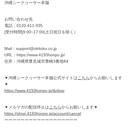
沖縄シークヮーサー本舗
お問い合わせ先
電話：0120-411-935
[受付時間]9:00~17:00(土日祝日を除く）
Mail：support@okitoku.co.jp
URL：https://www.4193honpo.jp/
住所：沖縄県豊見城市豊崎3番地84
▼沖縄シークヮーサー本舗公式サイトは
こちら
からお願いします
▼
https://www.4193honpo.jp/&nbsp
▼メルマガの配信停止は
こちら
からお願いします▼
https://shop.4193honpo.jp/account/cancel
ーーーーーーーーーーーーーーーーーー