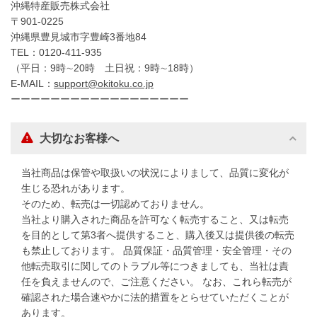
沖縄特産販売株式会社
〒901-0225
沖縄県豊見城市字豊崎3番地84
TEL：0120-411-935
（平日：9時∼20時 土日祝：9時∼18時）
E-MAIL：
support@okitoku.co.jp
ーーーーーーーーーーーーーーーーーー
大切なお客様へ
当社商品は保管や取扱いの状況によりまして、品質に変化が
生じる恐れがあります。
そのため、転売は一切認めておりません。
当社より購入された商品を許可なく転売すること、又は転売
を目的として第3者へ提供すること、購入後又は提供後の転売
も禁止しております。 品質保証・品質管理・安全管理・その
他転売取引に関してのトラブル等につきましても、当社は責
任を負えませんので、ご注意ください。 なお、これら転売が
確認された場合速やかに法的措置をとらせていただくことが
あります。