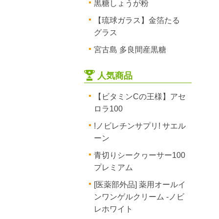
黒糖しょうが粉
【琉球ガラス】金箔たる
グラス
宮古島 多良間産黒糖
人気商品
【ビタミンCの王様】アセ
ロラ100
!ノビレチンサプリ! サエル
ーン
青切りシークヮーサー100
プレミアム
[医薬部外品] 薬用オールイ
ンワンゲルクリーム -ノビ
レホワイト