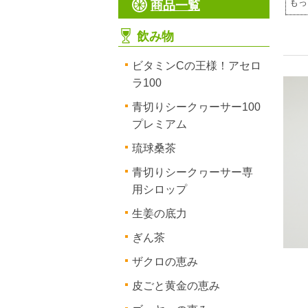
もっ
商品一覧
飲み物
ビタミンCの王様！アセロ
ラ100
青切りシークヮーサー100
プレミアム
琉球桑茶
青切りシークヮーサー専
用シロップ
生姜の底力
ぎん茶
ザクロの恵み
皮ごと黄金の恵み