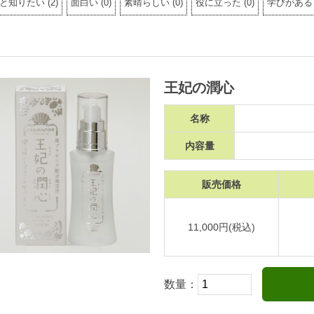
と知りたい
(
2
)
面白い
(
0
)
素晴らしい
(
0
)
役に立った
(
0
)
学びがある
王妃の潤心
名称
内容量
販売価格
11,000円(税込)
数量：