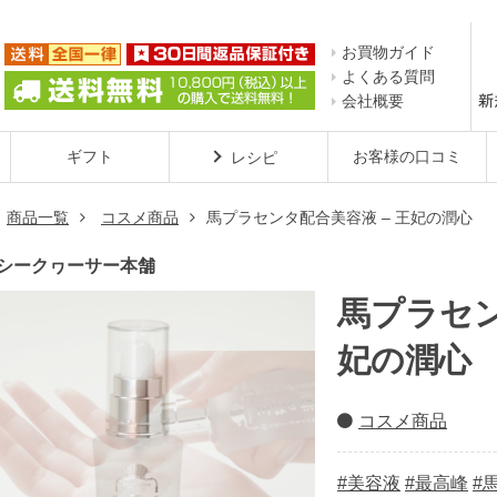
お買物ガイド
よくある質問
会社概要
ギフト
お客様の口コミ
レシピ
商品一覧
コスメ商品
馬プラセンタ配合美容液 – 王妃の潤心
シークヮーサー本舗

馬プラセン
妃の潤心
コスメ商品
#美容液
#最高峰
#