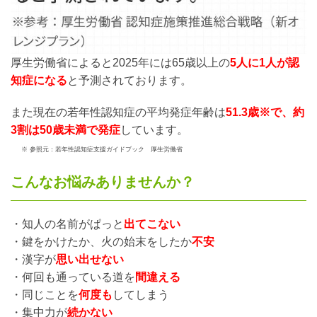
厚生労働省によると2025年には65歳以上の
5人に1人が認
知症になる
と予測されております。
また現在の若年性認知症の平均発症年齢は
51.3歳※で、約
3割は50歳未満で発症
しています。
※ 参照元：若年性認知症支援ガイドブック 厚生労働省
こんなお悩みありませんか？
・知人の名前がぱっと
出てこない
・鍵をかけたか、火の始末をしたか
不安
・漢字が
思い出せない
・何回も通っている道を
間違える
・同じことを
何度も
してしまう
・集中力が
続かない