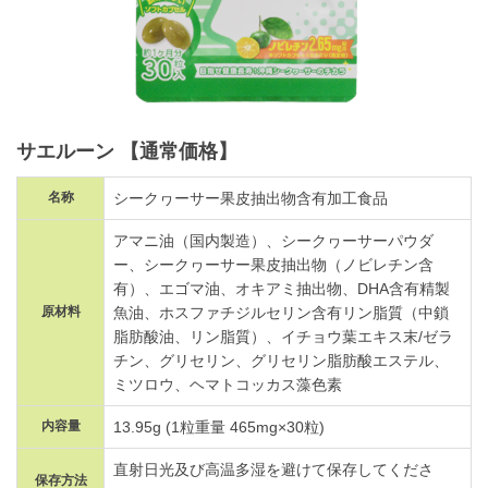
サエルーン
【通常価格】
名称
シークヮーサー果皮抽出物含有加工食品
アマニ油（国内製造）、シークヮーサーパウダ
ー、シークヮーサー果皮抽出物（ノビレチン含
有）、エゴマ油、オキアミ抽出物、DHA含有精製
原材料
魚油、ホスファチジルセリン含有リン脂質（中鎖
脂肪酸油、リン脂質）、イチョウ葉エキス末/ゼラ
チン、グリセリン、グリセリン脂肪酸エステル、
ミツロウ、ヘマトコッカス藻色素
内容量
13.95g (1粒重量 465mg×30粒)
直射日光及び高温多湿を避けて保存してくださ
保存方法