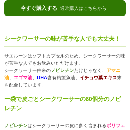
今すぐ購入する
通常購入はこちらから
シークワーサーの味が苦手な人でも大丈夫！
サエルーンはソフトカプセルのため、シークワーサーの味
が苦手な人でもお飲みいただけます。
シークワーサー由来の
ノビレチン
だけじゃなく、
アマニ
油
、
エゴマ油
、
DHA
含有精製魚油、
イチョウ葉エキス
末
を配合しています。
一袋で皮ごとシークワーサーの60個分のノビ
レチン
ノビレチン
はシークワーサーの皮に多く含まれる
ポリフェ