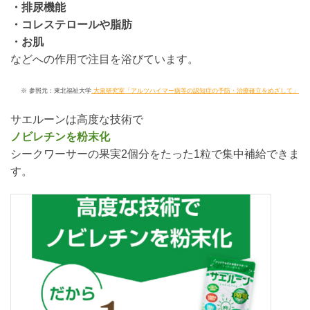
・排尿機能
・コレステロールや脂肪
・お肌
などへの作用で注目を浴びています。
※ 参照元：東北福祉大学
大泉研究室「アルツハイマー病等の認知症の予防・治療確立をめざして」
サエルーンは高度な技術で
ノビレチンを粉末化
シークワーサーの果実2個分をたった1粒で集中補給できま
す。