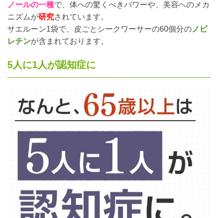
ノールの一種
で、体への驚くべきパワーや、美容へのメカ
ニズムが
研究
されています。
サエルーン1袋で、皮ごとシークワーサーの60個分の
ノビ
レチン
が含まれております。
5人に1人が認知症に