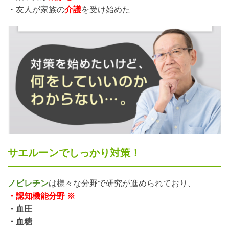
・友人が家族の
介護
を受け始めた
サエルーンでしっかり対策！
ノビレチン
は様々な分野で研究が進められており、
・認知機能分野 ※
・血圧
・血糖