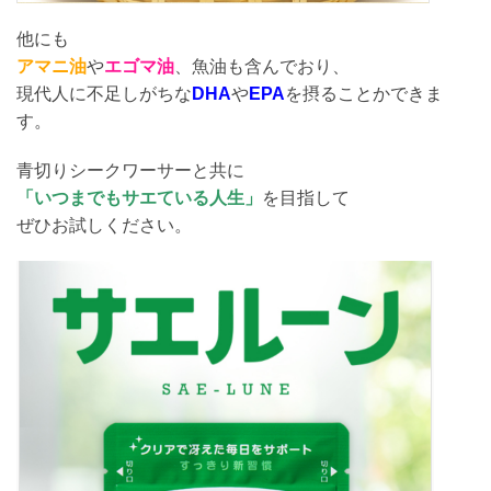
他にも
アマニ油
や
エゴマ油
、魚油も含んでおり、
現代人に不足しがちな
DHA
や
EPA
を摂ることかできま
す。
青切りシークワーサーと共に
「いつまでもサエている人生」
を目指して
ぜひお試しください。