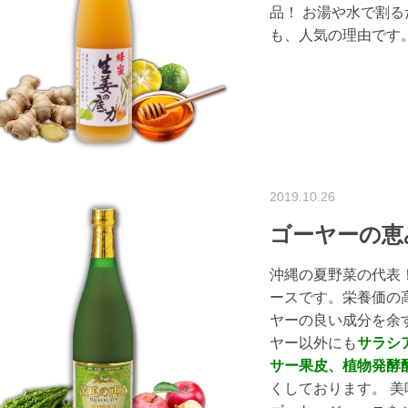
品！ お湯や水で割
も、人気の理由です
2019.10.26
ゴーヤーの恵
沖縄の夏野菜の代表
ースです。栄養価の
ヤーの良い成分を余
ヤー以外にも
サラシ
サー果皮、植物発酵
くしております。 