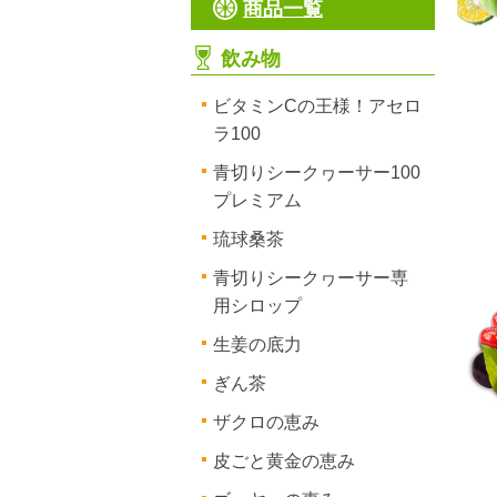
商品一覧
飲み物
ビタミンCの王様！アセロ
ラ100
青切りシークヮーサー100
プレミアム
琉球桑茶
青切りシークヮーサー専
用シロップ
生姜の底力
ぎん茶
ザクロの恵み
皮ごと黄金の恵み