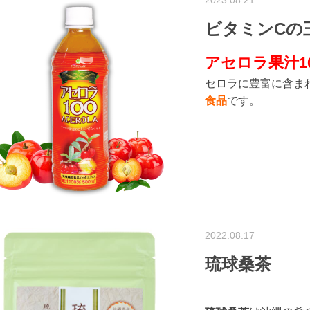
ビタミンCの
アセロラ果汁1
セロラに豊富に含ま
食品
です。
2022.08.17
琉球桑茶