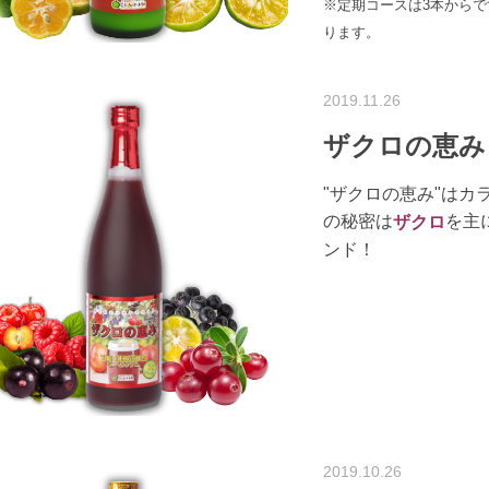
※定期コースは3本からで
ります。
2019.11.26
ザクロの恵み
"ザクロの恵み"はカ
の秘密は
を主
ザクロ
ンド！
2019.10.26