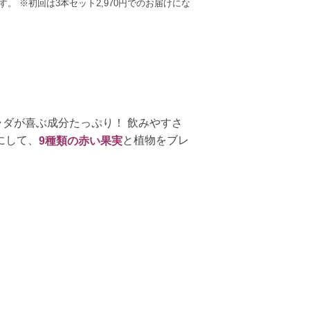
す。
※初回は3本セット2,970円でのお届けにな
ラダが喜ぶ成分たっぷり！ 飲みやすさ
にして、
と植物をブレ
9種類の赤い果実