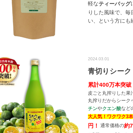
軽な
ティーバッグ
りした風味で、毎
い、という方にも
2024.03.01
青切りシーク
累計400万本突破
皮ごと丸搾りした果汁
丸搾りだからシーク
や
など
チン
クエン酸
大人気！ワクワク3
円！
約7
通常価格の