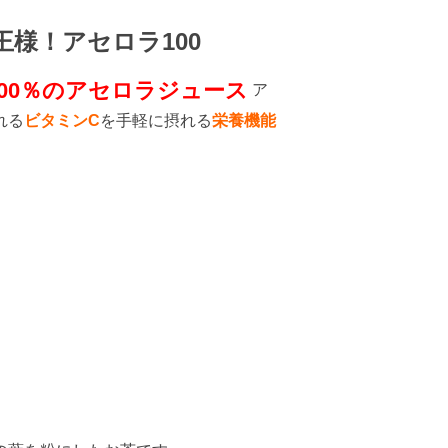
王様！アセロラ100
00％のアセロラジュース
ア
れる
ビタミンC
を手軽に摂れる
栄養機能