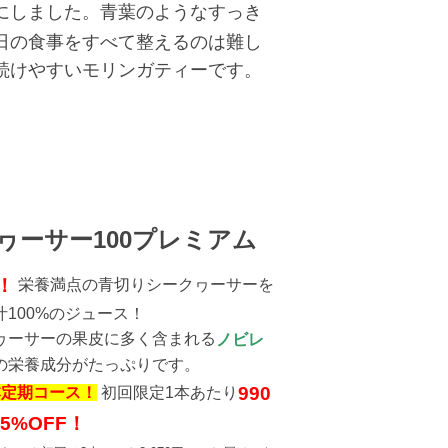
にしました。青葉のようなすっき
日の食事をすべて整えるのは難し
続けやすいモリンガティーです。
ヮーサー100プレミアム
！
栄養満点の青切りシークヮーサーを
100%のジュース！
ヮーサーの果皮に多く含まれる
ノビレ
の栄養成分がたっぷりです。
990
本定期コース！
初回限定1本あたり
5%OFF！