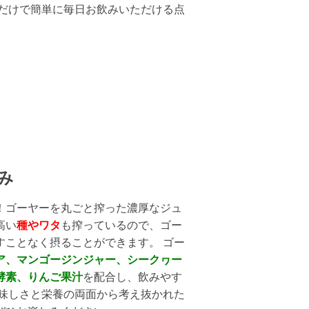
るだけで簡単に毎日お飲みいただける点
。
み
！ゴーヤーを丸ごと搾った濃厚なジュ
高い
種やワタ
も搾っているので、ゴー
すことなく摂ることができます。 ゴー
ア、マンゴージンジャー、シークヮー
酵素、りんご果汁
を配合し、飲みやす
美味しさと栄養の両面から考え抜かれた