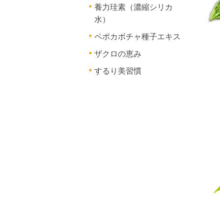
養力珪素（濃縮シリカ
水）
ペポカボチャ種子エキス
ザクロの恵み
するり美習慣