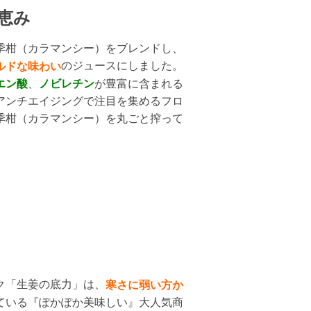
恵み
季柑（カラマンシー）をブレンドし、
のジュースにしました。
ルドな味わい
エン酸
、
ノビレチン
が豊富に含まれる
アンチエイジングで注目を集めるフロ
季柑（カラマンシー）を丸ごと搾って
ク「生姜の底力」は、
寒さに弱い方か
ている『ぽかぽか美味しい』大人気商