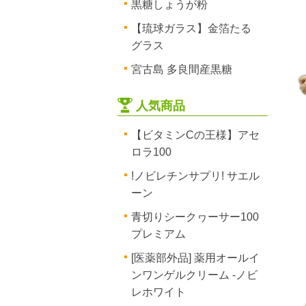
黒糖しょうが粉
【琉球ガラス】金箔たる
グラス
宮古島 多良間産黒糖
人気商品
【ビタミンCの王様】アセ
ロラ100
!ノビレチンサプリ! サエル
ーン
青切りシークヮーサー100
プレミアム
[医薬部外品] 薬用オールイ
ンワンゲルクリーム -ノビ
レホワイト