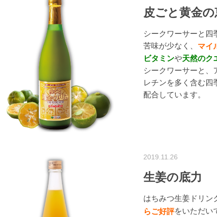
皮ごと黄金の
シークワーサーと四
苦味が少なく、
マイ
ビタミン
や
天然のク
シークワーサーと、
レチンを多く含む四
配合しています。
2019.11.26
生姜の底力
はちみつ生姜ドリン
をいただい
らご好評