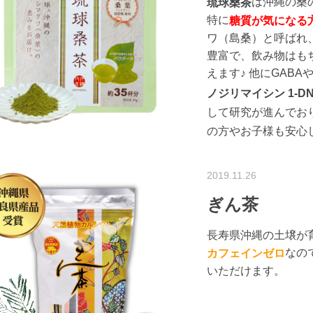
は沖縄の桑
琉球桑茶
特に
糖質が気になる
ワ（島桑）と呼ばれ
豊富で、飲み物はも
えます♪ 他にGABA
ノジリマイシン
1-
して研究が進んでお
の方やお子様も安心
2019.11.26
ぎん茶
長寿県沖縄の土壌が
なの
カフェインゼロ
いただけます。