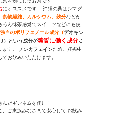
の葉を粉にしたお茶です。
にオススメです！ 沖縄の桑はシマグ
方
、
食物繊維、カルシウム、鉄分
などが
ちろん抹茶感覚でスイーツなどにも使
や
独自のポリフェノール成分（
デオキシ
糖質に働く成分
が
と
DNJ）という成分
ります。
ため、妊娠中
ノンカフェイン
してお飲みいただけます。
育んだギンネムを使用！
で、ご家族みなさまで安心して お飲み