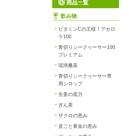
商品一覧
飲み物
ビタミンCの王様！アセロ
ラ100
青切りシークヮーサー100
プレミアム
琉球桑茶
青切りシークヮーサー専
用シロップ
生姜の底力
ぎん茶
ザクロの恵み
皮ごと黄金の恵み