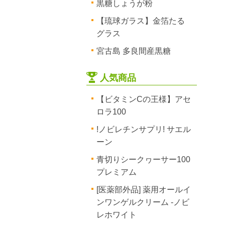
黒糖しょうが粉
【琉球ガラス】金箔たる
グラス
宮古島 多良間産黒糖
人気商品
【ビタミンCの王様】アセ
ロラ100
!ノビレチンサプリ! サエル
ーン
青切りシークヮーサー100
プレミアム
[医薬部外品] 薬用オールイ
ンワンゲルクリーム -ノビ
レホワイト