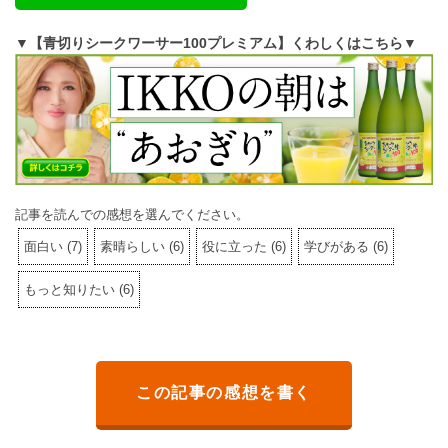
▼【青切りシークワーサー100プレミアム】くわしくはこちら▼
記事を読んでの感想を選んでください。
面白い
(
7
)
素晴らしい
(
6
)
役に立った
(
6
)
学びがある
(
6
)
もっと知りたい
(
6
)
この記事の感想を書く