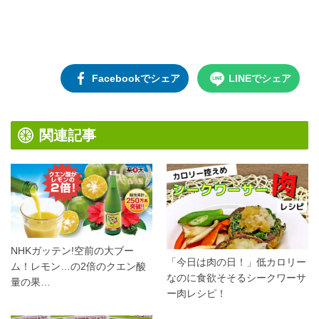
Facebookでシェア
LINEでシェア
関連記事
NHKガッテン!空前の大ブー
「今日は肉の日！」低カロリー
ム！レモン…の2倍のクエン酸
なのに食欲そそるシークワーサ
量の果…
ー肉レシピ！