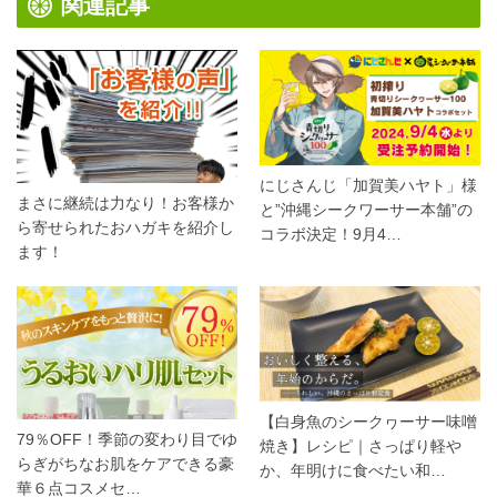
関連記事
にじさんじ「加賀美ハヤト」様
まさに継続は力なり！お客様か
と”沖縄シークワーサー本舗”の
ら寄せられたおハガキを紹介し
コラボ決定！9月4…
ます！
【白身魚のシークヮーサー味噌
79％OFF！季節の変わり目でゆ
焼き】レシピ｜さっぱり軽や
らぎがちなお肌をケアできる豪
か、年明けに食べたい和…
華６点コスメセ…