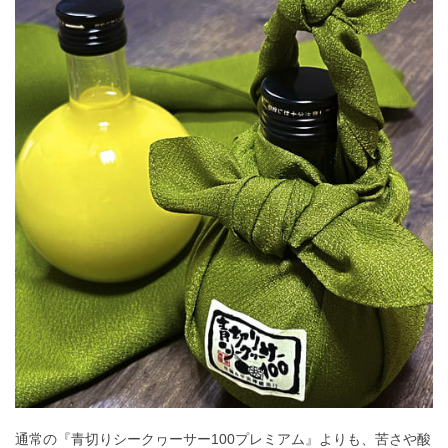
通常の『青切りシークヮーサー100プレミアム』よりも、苦さや酸