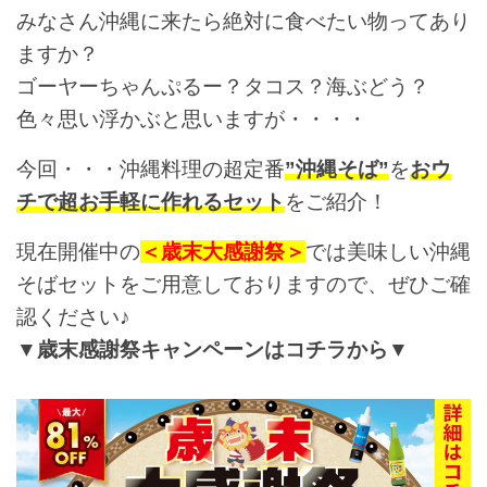
みなさん沖縄に来たら絶対に食べたい物ってあり
ますか？
ゴーヤーちゃんぷるー？タコス？海ぶどう？
色々思い浮かぶと思いますが・・・・
今回・・・沖縄料理の超定番
”沖縄そば”
を
おウ
チで超お手軽に作れるセット
をご紹介！
現在開催中の
＜歳末大感謝祭＞
では美味しい沖縄
そばセットをご用意しておりますので、ぜひご確
認ください♪
▼歳末感謝祭キャンペーンはコチラから▼