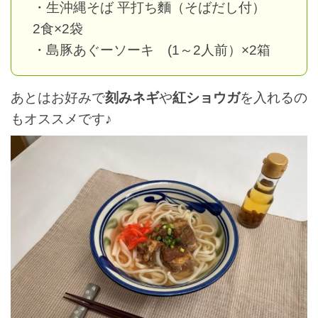
・生沖縄そば 平打ち麵（そばだし付）
2食×2袋
・島豚あぐーソーキ (1～2人前）×2箱
あとはお好みで
刻みネギ
や
紅ショウガ
を入れるの
もオススメです♪