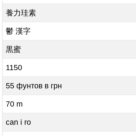
養力珪素
鬱 漢字
黒蜜
1150
55 фунтов в грн
70 m
can i ro