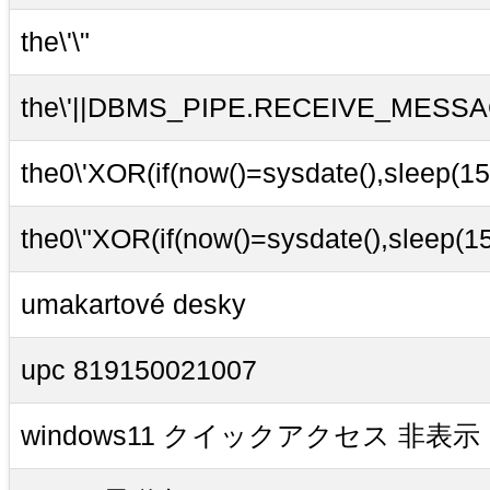
the\'\"
the\'||DBMS_PIPE.RECEIVE_MESSAGE
the0\'XOR(if(now()=sysdate(),sleep(15
the0\"XOR(if(now()=sysdate(),sleep(1
umakartové desky
upc 819150021007
windows11 クイックアクセス 非表示