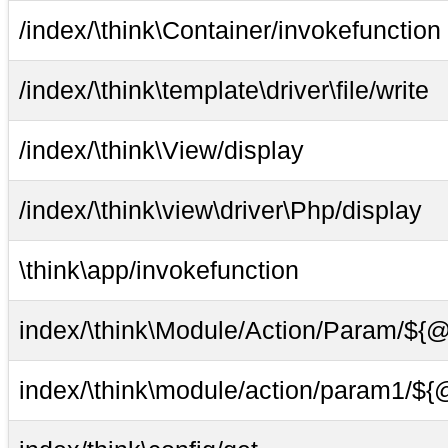
/index/\think\Container/invokefunction
/index/\think\template\driver\file/write
/index/\think\View/display
/index/\think\view\driver\Php/display
\think\app/invokefunction
index/\think\Module/Action/Param/${@
index/\think\module/action/param1/${