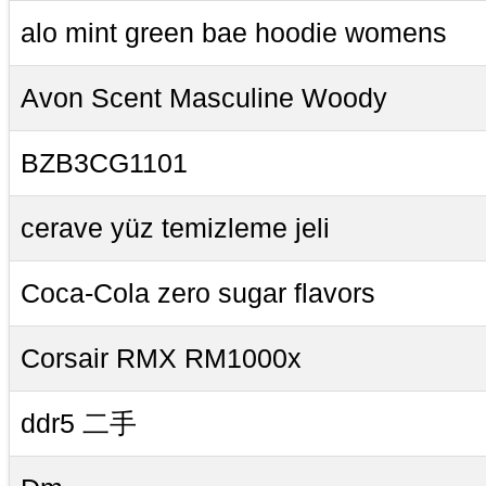
alo mint green bae hoodie womens
Avon Scent Masculine Woody
BZB3CG1101
cerave yüz temizleme jeli
Coca-Cola zero sugar flavors
Corsair RMX RM1000x
ddr5 二手