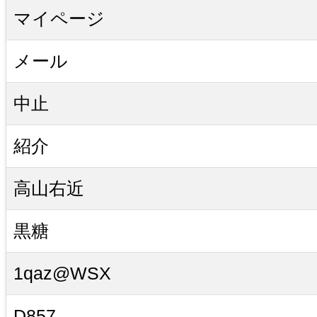
マイページ
メール
中止
紹介
高山右近
黒糖
1qaz@WSX
D857