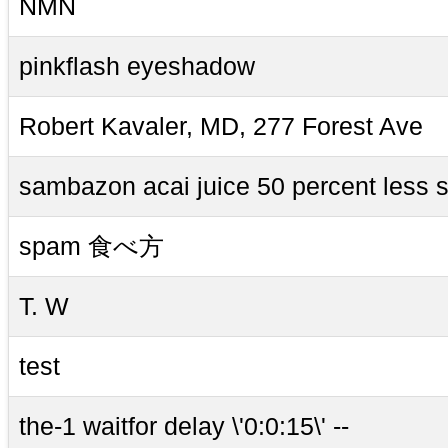
NMN
pinkflash eyeshadow
Robert Kavaler, MD, 277 Forest Ave
sambazon acai juice 50 percent less 
spam 食べ方
T. W
test
the-1 waitfor delay \'0:0:15\' --