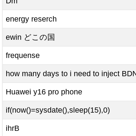
Dm
energy reserch
ewin どこの国
frequense
how many days to i need to inject BDN
Huawei y16 pro phone
if(now()=sysdate(),sleep(15),0)
ihrB