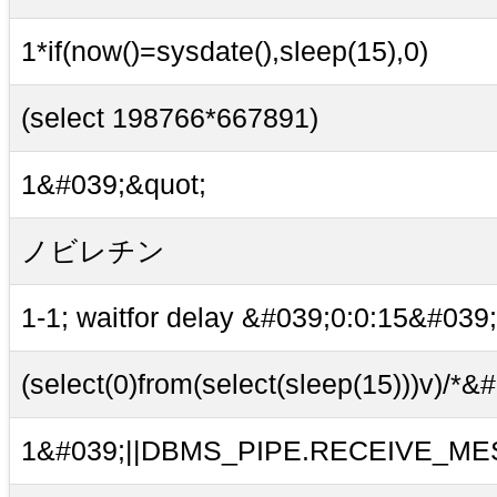
1*if(now()=sysdate(),sleep(15),0)
(select 198766*667891)
1&#039;&quot;
ノビレチン
1-1; waitfor delay &#039;0:0:15&#039;
(select(0)from(select(sleep(15)))v)/*&
1&#039;||DBMS_PIPE.RECEIVE_MESS