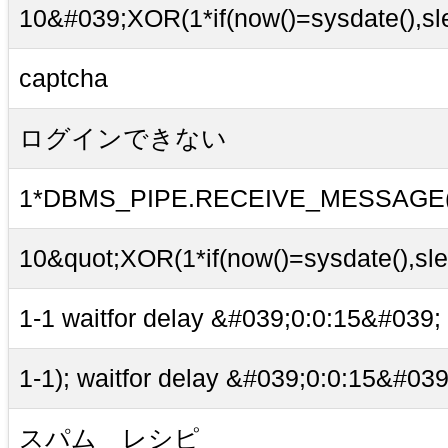
10&#039;XOR(1*if(now()=sysdate(),s
captcha
ログインできない
1*DBMS_PIPE.RECEIVE_MESSAGE(CH
10&quot;XOR(1*if(now()=sysdate(),sl
1-1 waitfor delay &#039;0:0:15&#039; 
1-1); waitfor delay &#039;0:0:15&#039;
スパム レシピ