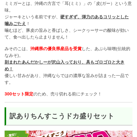
ミミガーとは、沖縄の方言で「耳(ミミ）」の「皮(ガー）という意
味。
ジャーキという名前ですが、
硬すぎず、弾力のあるコリッとした
噛みごたえ
！
噛むほど、豚皮の旨みと香ばしさ、シークヮーサーの酸味が効い
て、食べ出したら止まりません！
みそのこは、
沖縄県の優良県産品を受賞
した、あぶら味噌(伝統的
なみそ)。
刻まれたあんだかしーが沢山入っており、具もゴロゴロと大き
め！
優しい甘みがあり、沖縄ならではの濃厚な旨みが詰まった一品で
す。
300セット限定
のため、売り切れる前にチェック！
訳ありちんすこうドカ盛りセット