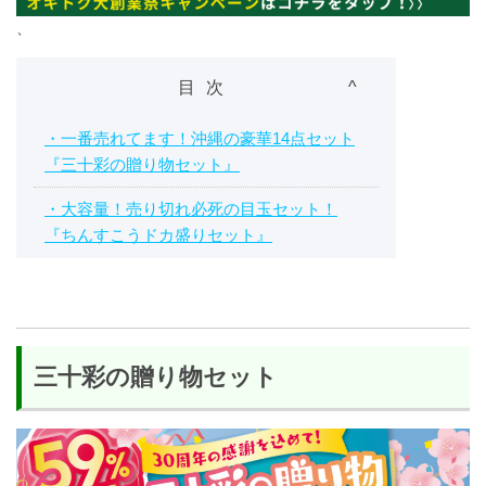
、
目次
・一番売れてます！沖縄の豪華14点セット
『三十彩の贈り物セット』
・大容量！売り切れ必死の目玉セット！
『ちんすこうドカ盛りセット』
・ミネラルの宝庫の大容量セット！『多良
間島産黒糖』
三十彩の贈り物セット