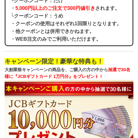
└クーポンコード：たけ
・
5,000円以上のご注文で300円値引き
されます。
└クーポンコード：うめ
・
クーポンの使用はそれぞれ1回限り
となります。
・他クーポンとは併用できかねます。
・
WEB注文のみ
でご利用いただけます。
キャンペーン限定！豪華な特典も！
大創業祭キャンペーンの商品を、ご購入の方の中から
抽選で30名
様に『JCBギフトカード 1万円分』をプレゼント！