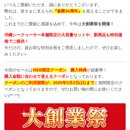
いつもご愛顧いただき、誠にありがとうございます。
弊社は、皆さまに支えられ
『創業30周年』
を迎えることができま
した。
これまでのご愛顧に感謝を込めて、今年は
大創業祭を開催！
沖縄シークヮーサー本舗限定の大容量セットや、新商品も特別価
格でご提供！
今だけの、超お得な特別企画をご用意しましたので、ぜひお楽し
みください♪
今回のセールは
WEB限定クーポン
、
購入特典
が超豪華！
購入金額に合わせて使えるクーポン
となっております。
クーポンのご利用期限が、2025年3月2日(日)まで
と期間限定のク
ーポンとなっておりますので、ぜひお買い物の際にお使いくださ
い(*^-^*)