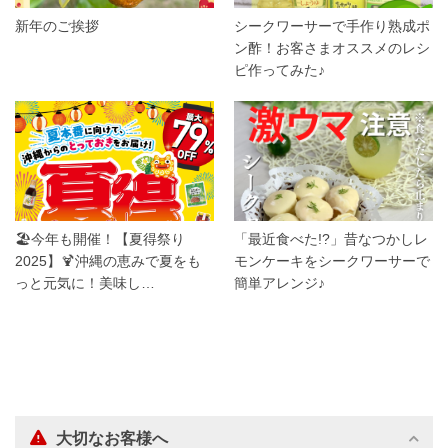
新年のご挨拶
シークワーサーで手作り熟成ポ
ン酢！お客さまオススメのレシ
ピ作ってみた♪
🏖️今年も開催！【夏得祭り
「最近食べた!?」昔なつかしレ
2025】🍹沖縄の恵みで夏をも
モンケーキをシークワーサーで
っと元気に！美味し…
簡単アレンジ♪
大切なお客様へ