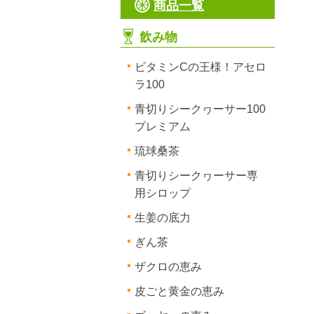
商品一覧
飲み物
ビタミンCの王様！アセロ
ラ100
青切りシークヮーサー100
プレミアム
琉球桑茶
青切りシークヮーサー専
用シロップ
生姜の底力
ぎん茶
ザクロの恵み
皮ごと黄金の恵み