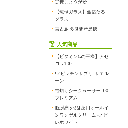
黒糖しょうが粉
【琉球ガラス】金箔たる
グラス
宮古島 多良間産黒糖
人気商品
【ビタミンCの王様】アセ
ロラ100
!ノビレチンサプリ! サエル
ーン
青切りシークヮーサー100
プレミアム
[医薬部外品] 薬用オールイ
ンワンゲルクリーム -ノビ
レホワイト